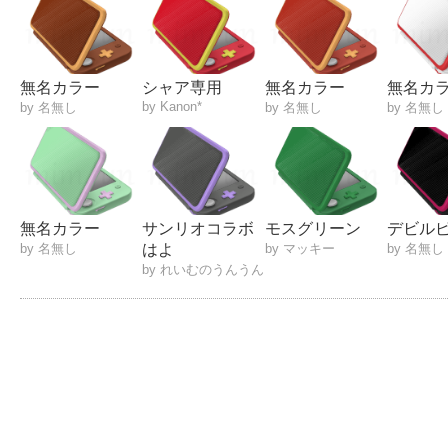
無名カラー
シャア専用
無名カラー
無名カ
by Kanon*
by 名無し
by 名無し
by 名無し
無名カラー
サンリオコラボ
モスグリーン
デビル
by 名無し
はよ
by マッキー
by 名無し
by れいむのうんうん