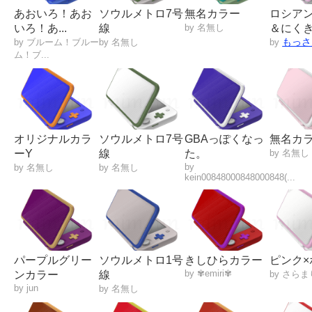
あおいろ！あお
ソウルメトロ7号
無名カラー
ロシア
いろ！あ...
線
by 名無し
＆にくき.
もっさ
by ブルーム！ブルー
by 名無し
by
ム！ブ...
オリジナルカラ
ソウルメトロ7号
GBAっぽくなっ
無名カ
ーY
線
た。
by 名無し
by
by 名無し
by 名無し
kein00848000848000848(...
パープルグリー
ソウルメトロ1号
きしひらカラー
ピンク×
by ✾emiri✾
ンカラー
線
by さら
by jun
by 名無し