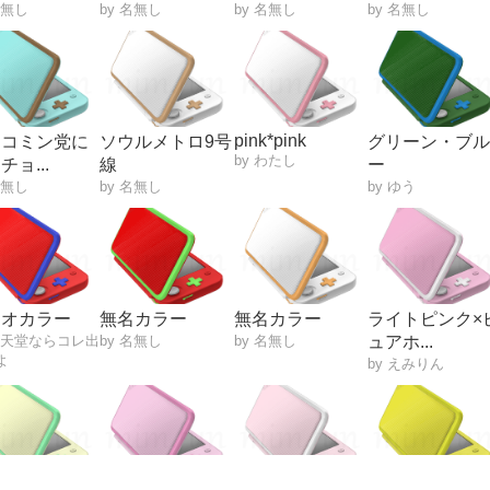
名無し
by 名無し
by 名無し
by 名無し
pink*pink
ョコミン党に
ソウルメトロ9号
グリーン・ブ
by わたし
チョ...
線
ー
名無し
by 名無し
by ゆう
リオカラー
無名カラー
無名カラー
ライトピンク×
 任天堂ならコレ出
by 名無し
by 名無し
ュアホ...
よ
by えみりん