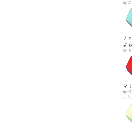
by 
チ
よる
by 
マ
by
そう