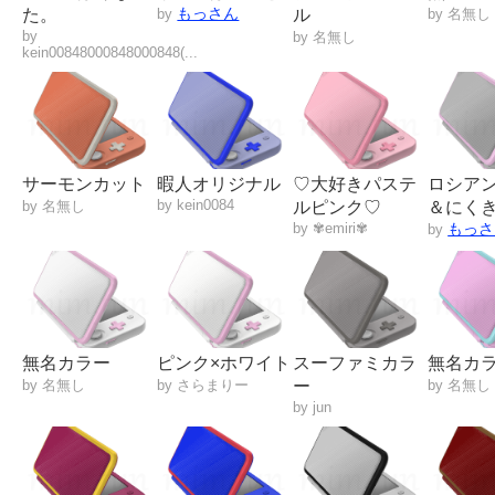
もっさん
た。
by
ル
by 名無し
by
by 名無し
kein00848000848000848(...
サーモンカット
暇人オリジナル
♡大好きパステ
ロシア
by kein0084
by 名無し
ルピンク♡
＆にくき.
by ✾emiri✾
もっさ
by
無名カラー
ピンク×ホワイト
スーファミカラ
無名カ
by 名無し
by さらまりー
ー
by 名無し
by jun