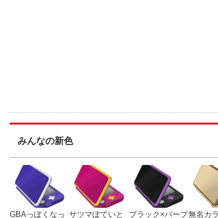
みんなの新色
GBAっぽくなっ
サツマぽていと
ブラック×パープ
無名カ