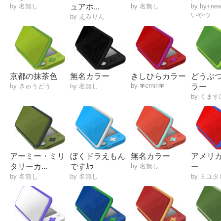
by 名無し
ュアホ...
by 名無し
by by+n
いやつ
by えみりん
京都の抹茶色
無名カラー
きしひらカラー
どうぶ
by ✾emiri✾
by きゅうどう
by 名無し
ラー
by くます
アーミー・ミリ
ぼくドラえもん
無名カラー
アメリ
タリーカ...
ですｶﾗｰ
by 名無し
ー
by 名無し
by 名無し
by ミユ