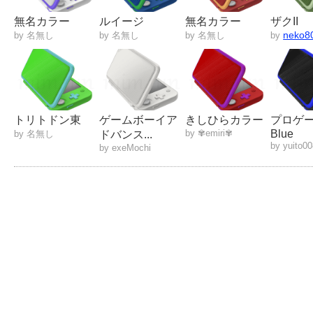
無名カラー
ルイージ
無名カラー
ザクII
neko8
by 名無し
by 名無し
by 名無し
by
トリトドン東
ゲームボーイア
きしひらカラー
プロゲ
by ✾emiri✾
Blue
by 名無し
ドバンス...
by yuito0
by exeMochi