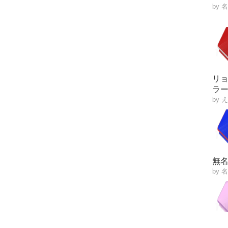
by 
リ
ラ
by 
無
by 