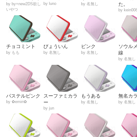
by luno
by by+new2DS欲し
by 名無し
た。
いやつ
by kein00
チョコミント
びょういん
ピンク
ソウルメ
by もも
by 名無し
by 名無し
線
by 名無し
パステルピンク
スーファミカラ
もうある
無名カ
by ✿emiri✿
ー
by 名無し
by 名無し
by jun