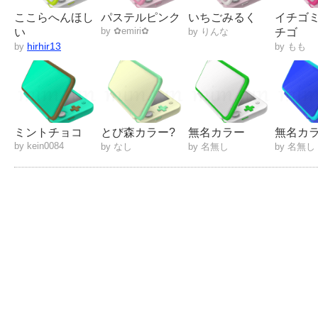
ここらへんほし
パステルピンク
いちごみるく
イチゴミ
by ✿emiri✿
い
by りんな
チゴ
hirhir13
by
by もも
ミントチョコ
とび森カラー?
無名カラー
無名カ
by kein0084
by なし
by 名無し
by 名無し